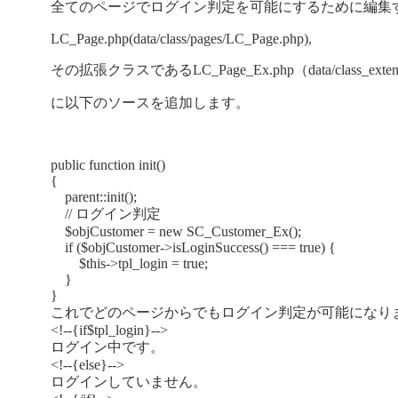
全てのページでログイン判定を可能にするために編集
LC_Page.php(data/class/pages/LC_Page.php),
その拡張クラスであるLC_Page_Ex.php（data/class_extends/
に以下のソースを追加します。
public
function
init()
{
parent::init();
// ログイン判定
$objCustomer
=
new
SC_Customer_Ex();
if
(
$objCustomer
->isLoginSuccess() === true) {
$this
->tpl_login = true;
}
}
これでどのページからでもログイン判定が可能になり
<!--{
if
$tpl_login
}-->
ログイン中です。
<!--{
else
}-->
ログインしていません。