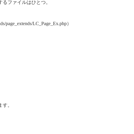
するファイルはひとつ。
page_extends/LC_Page_Ex.php）
ます。