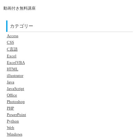
動画付き無料講座
カテゴリー
Access
CSS
C言語
Excel
ExcelVBA
HTML
illustrator
Java
JavaScript
Office
Photoshop
PHP
PowerPoint
Python
Web
Windows