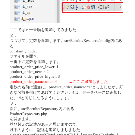
ここでは五十音順を追加してみました。
２．
つづけて、定数を追加します。src/Eccube/Resource/config内にあ
る
constant.yml.dat
ファイルを開き、
一番下に定数を追加します。
product_order_price_lower: 1
product_order_newer: 2
product_order_price_higher: 3
product_order_namesorter: 4 ←ここに追加しました
定数の名前は適当に、product_order_namesorterとしましたが、好
きな名前を付けてあげてください。4は、データベースに追加し
た、idと同じになるようにします。
３．
次に、src/Eccube/Repository内にある、
ProductRepository.php
を開きます。
並び替えの記述があると思いますので、
以下のように、記述を追加しましました。
else if (!empty($searchData[‘orderby’]) && $searchData[‘orderby’]-