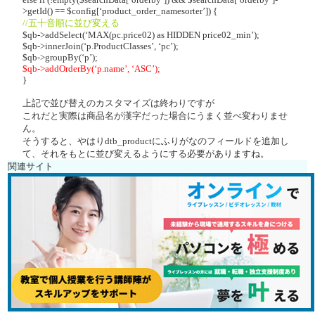
>getId() == $config[‘product_order_namesorter’]) {
//五十音順に並び変える
$qb->addSelect(‘MAX(pc.price02) as HIDDEN price02_min’);
$qb->innerJoin(‘p.ProductClasses’, ‘pc’);
$qb->groupBy(‘p’);
$qb->addOrderBy(‘p.name’, ‘ASC’);
}
上記で並び替えのカスタマイズは終わりですが
これだと実際は商品名が漢字だった場合にうまく並べ変わりませ
ん。
そうすると、やはりdtb_productにふりがなのフィールドを追加し
て、それをもとに並び変えるようにする必要がありますね。
関連サイト