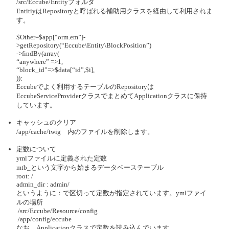
/src/Eccube/Entityフォルダ
EntitiyはRepositoryと呼ばれる補助用クラスを経由して利用されま
す。
$Other=$app[“orm.em”]-
>getRepository(“Eccube\Entity\BlockPosition”)
->findBy(array(
“anywhere” =>1,
“block_id”=>$data[“id”,$i],
));
Eccubeでよく利用するテーブルのRepositoryは
EccubeServiceProviderクラスでまとめてApplicationクラスに保持
しています。
キャッシュのクリア
/app/cache/twig 内のファイルを削除します。
定数について
ymlファイルに定義された定数
mtb_という文字から始まるデータベーステーブル
root: /
admin_dir : admin/
というように：で区切って定数が指定されています。ymlファイ
ルの場所
./src/Eccube/Resource/config
./app/config/eccube
なお、Applicationクラスで定数を読み込んでいます。