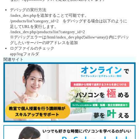
デバッグの実行方法
/index_dev.phpを追加することで可能です。
/products/list?category_id=2 をデバッグする場合は以下のように
足してURLを実行します。
/index_dev.php/products/list?category_id=2
※デバッグエラーは/html/index_dev.phpのallow=array() 内にデバッ
グしたいサーバーのIPアドレスを追加
ログファイルのチェック
app/logフォルダ
関連サイト