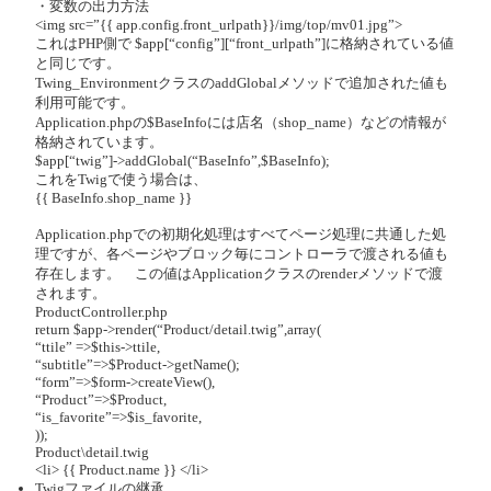
・変数の出力方法
<img src=”{{ app.config.front_urlpath}}/img/top/mv01.jpg”>
これはPHP側で $app[“config”][“front_urlpath”]に格納されている値
と同じです。
Twing_EnvironmentクラスのaddGlobalメソッドで追加された値も
利用可能です。
Application.phpの$BaseInfoには店名（shop_name）などの情報が
格納されています。
$app[“twig”]->addGlobal(“BaseInfo”,$BaseInfo);
これをTwigで使う場合は、
{{ BaseInfo.shop_name }}
Application.phpでの初期化処理はすべてページ処理に共通した処
理ですが、各ページやブロック毎にコントローラで渡される値も
存在します。 この値はApplicationクラスのrenderメソッドで渡
されます。
ProductController.php
return $app->render(“Product/detail.twig”,array(
“ttile” =>$this->ttile,
“subtitle”=>$Product->getName();
“form”=>$form->createView(),
“Product”=>$Product,
“is_favorite”=>$is_favorite,
));
Product\detail.twig
<li> {{ Product.name }} </li>
Twigファイルの継承