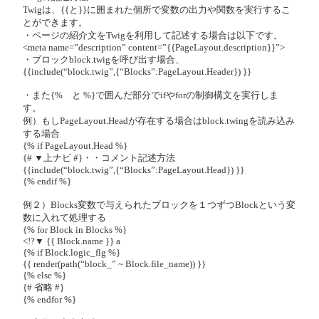
Twigは、{{と}}に囲まれた個所で変数の出力や関数を実行するこ
とができます。
・ページの紹介文をTwigを利用して記述する場合は以下です。
<meta name=”description” content=”{{PageLayout.description}}”>
・ブロックblock.twigを呼び出す場合、
{{include(“block.twig”,{“Blocks”:PageLayout.Header}) }}
・また{% と %}で囲んだ部分でifやforの制御構文を実行しま
す。
例）もしPageLayout.Headが存在する場合はblock.twingを読み込み
する場合
{% if PageLayout.Head %}
{# ▼上ナビ #}・・コメント記述方法
{{include(“block.twig”,{“Blocks”:PageLayout.Head}) }}
{% endif %}
例２）Blocks変数で与えられたブロックを１つずつBlockという変
数に入れて処理する
{% for Block in Blocks %}
<!?▼ {{ Block.name }} a
{% if Block.logic_flg %}
{{ render(path(“block_” ~ Block.file_name)) }}
{% else %}
{# 省略 #}
{% endfor %}