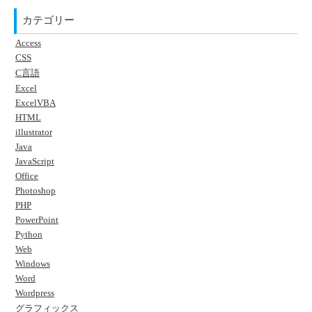
カテゴリー
Access
CSS
C言語
Excel
ExcelVBA
HTML
illustrator
Java
JavaScript
Office
Photoshop
PHP
PowerPoint
Python
Web
Windows
Word
Wordpress
グラフィックス