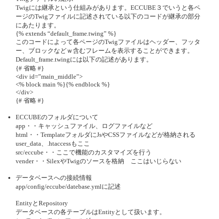
Twigには継承という仕組みがあります。ECCUBE３でいうと各ペ
ージのTwigファイルに記述されている以下のコードが継承の部分
にあたります。
{% extends “default_frame.twing” %}
このコードによって各ページのTwigファイルはヘッダー、フッタ
ー、ブロックなどｗ含むフレームを表示することができます。
Default_frame.twingには以下の記述があります。
{# 省略 #}
<div id=”main_middle”>
<% block main %}{% endblock %}
</div>
{# 省略 #}
ECCUBEのフォルダについて
app・・キャッシュファイル、ログファイルなど
html・・TemplateフォルダにJsやCSSファイルなどが格納される
user_data、.htaccessもここ
src/eccube・・ここで機能のカスタマイズを行う
vender・・SilexやTwigのソースを格納 ここはいじらない
データベースへの接続情報
app/config/eccube/datebase.ymlに記述
EntityとRepository
データベースの各テーブルはEntityとして扱います。