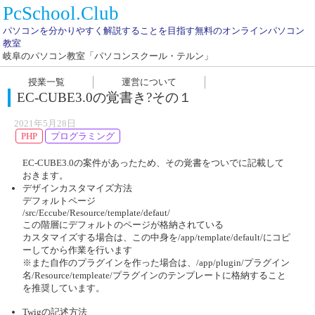
PcSchool.Club
パソコンを分かりやすく解説することを目指す無料のオンラインパソコン
教室
岐阜のパソコン教室「パソコンスクール・テルン」
授業一覧
運営について
EC-CUBE3.0の覚書き?その１
2021年5月28日
PHP
プログラミング
EC-CUBE3.0の案件があったため、その覚書をついでに記載して
おきます。
デザインカスタマイズ方法
デフォルトページ
/src/Eccube/Resource/template/defaut/
この階層にデフォルトのページが格納されている
カスタマイズする場合は、この中身を/app/template/default/にコピ
ーしてから作業を行います
※また自作のプラグインを作った場合は、/app/plugin/プラグイン
名/Resource/templeate/プラグインのテンプレートに格納すること
を推奨しています。
Twigの記述方法