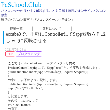
PcSchool.Club
パソコンを分かりやすく解説することを目指す無料のオンラインパソコン
教室
岐阜のパソコン教室「パソコンスクール・テルン」
授業一覧
運営について
eccube3で、手軽にControllerにて$app変数を作成
しtwigに反映させる
2021年5月28日
PHP
プログラミング
ここではsrc/Eccube/Controllerディレクトリ内の
ProductController.phpにて、$app[“test”]という変数を作成します。
public function index(Application $app, Request $request){
}
の中に、以下のように記述します。
public function index(Application $app, Request $request){
$app[“test”]=”Hello Test”;
}
と記述します。
その後、list.twigにて
{% block main %}
の直下に