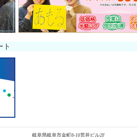
ート
岐阜県岐阜市金町8-10荒井ビル2F