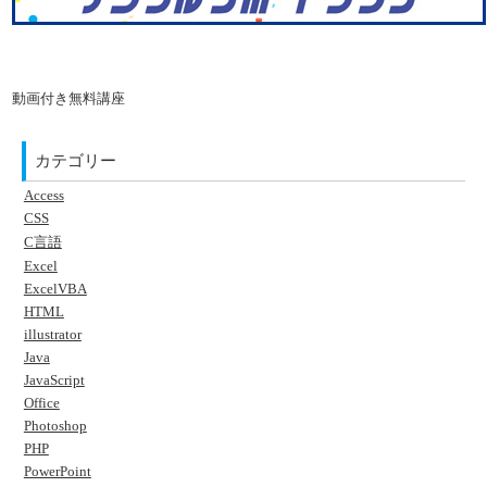
動画付き無料講座
カテゴリー
Access
CSS
C言語
Excel
ExcelVBA
HTML
illustrator
Java
JavaScript
Office
Photoshop
PHP
PowerPoint