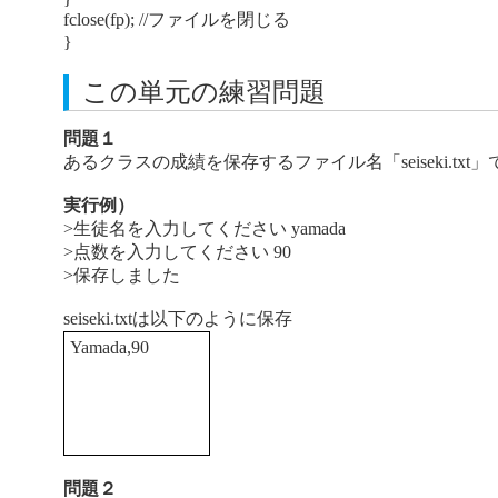
fclose(fp); //ファイルを閉じる
}
この単元の練習問題
問題１
あるクラスの成績を保存するファイル名「seiseki.t
実行例）
>生徒名を入力してください yamada
>点数を入力してください 90
>保存しました
seiseki.txtは以下のように保存
Yamada,90
問題２