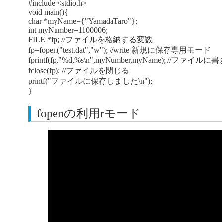
#include <stdio.h>
void main(){
char *myName={"YamadaTaro"};
int myNumber=1100006;
FILE *fp; //ファイルを格納する変数
fp=fopen("test.dat","w"); //write 新規に保存専用モード
fprintf(fp,"%d,%s\n",myNumber,myName); //ファイル
fclose(fp); //ファイルを閉じる
printf("ファイルに保存しました\n");
}
fopenの利用rモード