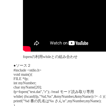
fopenの利用whileとの組み合わせ
●ソース２
#include <stdio.h>
void main(){
FILE *fp;
int myNumber;
char myName[20];
fp=fopen("test.dat","r"); //read モード読み取り専用
while( (fscanf(fp,"%d,%s",&myNumber,&myName)) != -1 ){
printf("%d 番の氏名は%s さん\n",myNumber,myName);
}