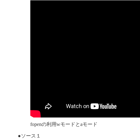
fopenの利用wモードとaモード
●ソース１