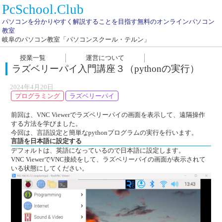
PcSchool.Club
パソコンを分かりやすく解説することを目指す無料のオンラインパソコン
教室
岐阜のパソコン教室「パソコンスクール・テルン」
授業一覧
運営について
ラズベリーパイ入門講座３（pythonの実行）
2024年4月20日
プログラミング
ラズベリーパイ
前回は、VNC Viewerでラズベリーパイの画面を表示して、遠隔操作
する方法を学びました。
今回は、言語設定と簡単なpythonプログラムの実行を行います。
言語を日本語に設定する
デフォルトは、英語になっているので日本語に設定します。
VNC ViewerでVNC接続をして、ラズベリーパイの画面が表示されて
いる状態にしてください。