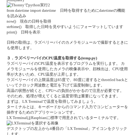
from datetime import datetime 日時を取得するためにdatetimeの機能
を読み込み
now() 現在の日時を取得
strftime() 取得した日時を見やすいようにフォーマットしています
print() 日時を表示
日時の取得は、ラズベリーパイのカメラモジュールで撮影するときに
も使用します。
３．ラズベリーパイのCPU温度を取得する(temp.py)
ラズベリーパイのCPU温度を表示するプログラムを実行します。 カ
メラモジュールを使用したカメラの映像表示や、顔検出は、CPU使用
率が大きいため、CPU温度が上昇します。
ラズベリーパイの上限温度は85度で、80度に達するとthrottled backと
いってクロック周波数と電圧を下げて温度制御します。
高温の状態が続くと、CPUへの負担がかかるので注意が必要です。
そのため、処理が増えてくると温度管理は重要になってきます。
まずは、LX Terminalで温度を取得してみましょう。
ターミナルとは、キーボードからのコマンド入力でコンピューターを
操作するためのアプリケーションです。
LX TerminalはRaspbianに標準で用意されているターミナルです。
デスクトップの左上から4番目の「LX Terminal」アイコンをクリック
します。