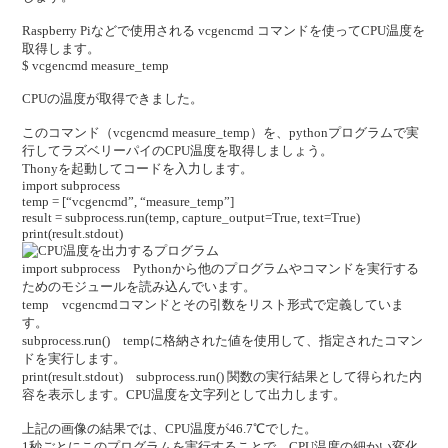
Raspberry Piなどで使用される vcgencmd コマンドを使ってCPU温度を
取得します。
$ vcgencmd measure_temp
CPUの温度が取得できました。
このコマンド（vcgencmd measure_temp）を、pythonプログラムで実
行してラズベリーパイのCPU温度を取得しましょう。
Thonyを起動してコードを入力します。
import subprocess
temp = [“vcgencmd”, “measure_temp”]
result = subprocess.run(temp, capture_output=True, text=True)
print(result.stdout)
import subprocess Pythonから他のプログラムやコマンドを実行する
ためのモジュールを読み込んでいます。
temp vcgencmdコマンドとその引数をリスト形式で定義していま
す。
subprocess.run() tempに格納された値を使用して、指定されたコマン
ドを実行します。
print(result.stdout) subprocess.run() 関数の実行結果として得られた内
容を表示します。CPU温度を文字列として出力します。
上記の画像の結果では、CPU温度が46.7℃でした。
1秒ごとにこのプログラムを実行することで、CPU温度の細かい変化