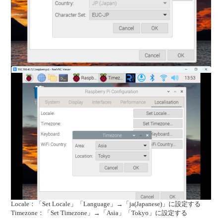
Locale：「Set Locale」「Language」→「ja(Japanese)」に設定する
Timezone：「Set Timezone」→「Asia」「Tokyo」に設定する