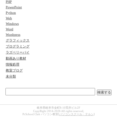
PHP
PowerPoint
Python
Web
Windows
Word
Wordpress
グラフィックス
プログラミング
ラズベリーパイ
動画あり教材
情報処理
教室ブログ
未分類
検索する
岐阜県岐阜市金町8-10荒井ビル2F
CopyRight 2014-2026 All rights reserved,
PcSchool.Club パソコン教室[
パソコンスクール・テルン
]