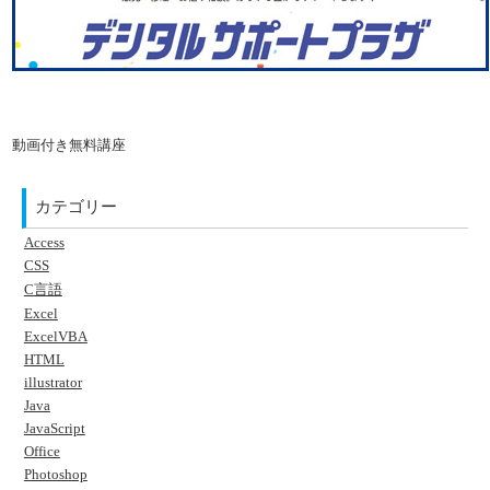
動画付き無料講座
カテゴリー
Access
CSS
C言語
Excel
ExcelVBA
HTML
illustrator
Java
JavaScript
Office
Photoshop