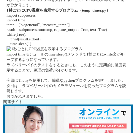
が分かります。
1秒ごとにCPU温度を表示するプログラム（temp_timer.py）
import subprocess
import time
temp = [“vcgencmd”, “measure_temp”]
result = subprocess.run(temp, capture_output=True, text=True)
while(True):
print(result.stdout)
time.sleep(1)
import timeモジュールのtime.sleep()メソッドで1秒ごとにwhile文がル
ープするようになっています。
ラズベリーパイのテストをするときにも、このように定期的に温度表
示することで、処理の負荷が分かります。
今回はThonyを使用して、簡単なpythonプログラムを実行しました。
次回は、ラズベリーパイのカメラモジュールを使ったプログラムを説
明します。
おつかれさまでした。
関連サイト