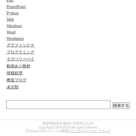
PHP
PowerPoint
Python
Web
Windows
Word
Wordpress
グラフィックス
プログラミング
ラズベリーパイ
動画あり教材
情報処理
教室ブログ
未分類
検索する
岐阜県岐阜市金町8-10荒井ビル2F
CopyRight 2014-2026 All rights reserved,
PcSchool.Club パソコン教室[
パソコンスクール・テルン
]