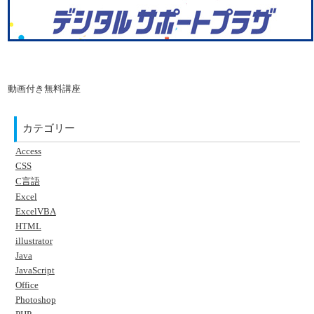
動画付き無料講座
カテゴリー
Access
CSS
C言語
Excel
ExcelVBA
HTML
illustrator
Java
JavaScript
Office
Photoshop