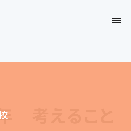
えること 作ること
校