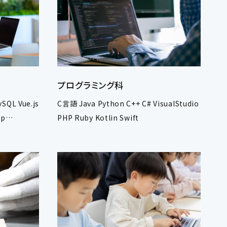
プログラミング科
SQL Vue.js
C言語 Java Python C++ C# VisualStudio
op
PHP Ruby Kotlin Swift
e Laravel