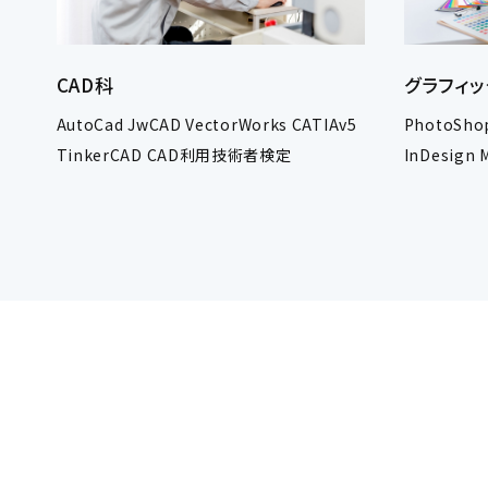
CAD科
グラフィッ
AutoCad JwCAD VectorWorks CATIAv5
PhotoShop
TinkerCAD CAD利用技術者検定
InDesign M
Animate