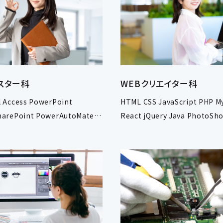
マスター科
WEBクリエイター科
l Access PowerPoint
HTML CSS JavaScript PHP My
harePoint PowerAutoMate
React jQuery Java PhotoSh
lit365
illustrator WordPress EcCub
Symfony Oracle Firefly