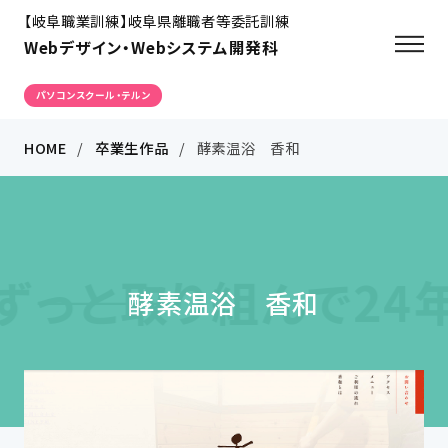
【岐阜職業訓練】岐阜県離職者等委託訓練
Webデザイン・Webシステム開発科
パソコンスクール・テルン
HOME
卒業生作品
酵素温浴 香和
と取り組んで24年 考
酵素温浴 香和