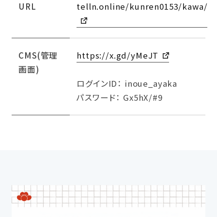
URL
telln.online/kunren0153/kawa/
CMS(管理
https://x.gd/yMeJT
画面)
ログインID： inoue_ayaka
パスワード： Gx5hX/#9