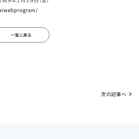
令和９年１月２９日（金）
/aiwebprogram/
一覧に戻る
次の記事へ
chevron_right