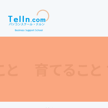
 育てること ず―