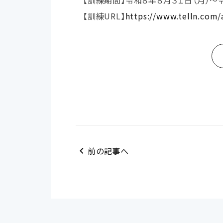
【訓練期間】令和８年８月３１日（月）～
【訓練URL】
https://www.telln.com
chevron_left
前の記事へ