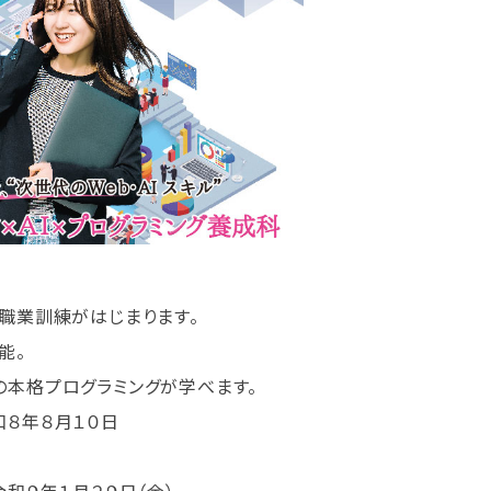
職業訓練がはじまります。
能。
などの本格プログラミングが学べます。
和８年８月１０日